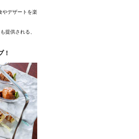
食やデザートを楽
ュも提供される、
プ！