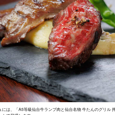
ュには、「A5等級仙台牛ランプ肉と仙台名物 牛たんのグリル 