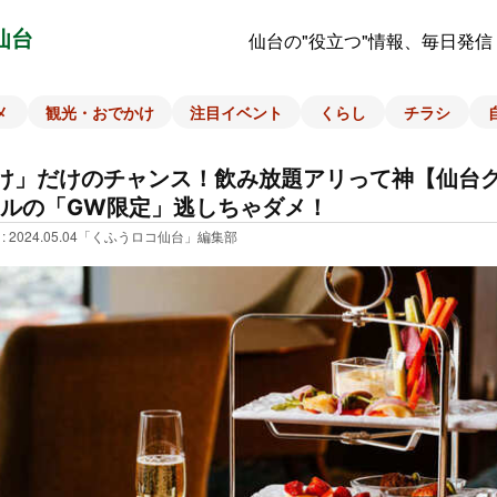
仙台
仙台の"役立つ"情報、毎日発信
メ
観光・おでかけ
注目イベント
くらし
チラシ
け」だけのチャンス！飲み放題アリって神【仙台
ルの「GW限定」逃しちゃダメ！
: 2024.05.04
「くふうロコ仙台」編集部