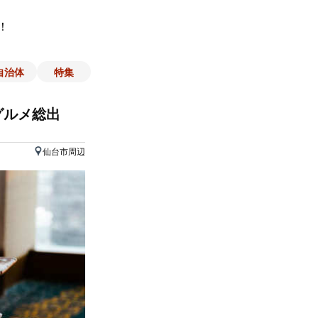
！
自治体
特集
グルメ総出
仙台市周辺