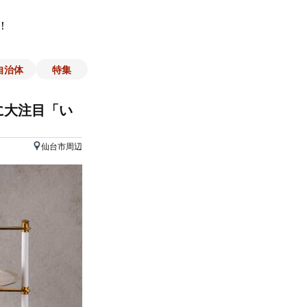
！
自治体
特集
に大注目「い
仙台市周辺