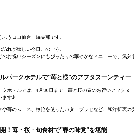
くふうロコ仙台」編集部です。
の訪れが嬉しい今日このごろ。
どのお祝いシーズンにもぴったりの華やかなメニューで、気分
ルパークホテルで"苺と桜"のアフタヌーンティー
ークホテルでは、4月30日まで「苺と桜の春のお祝いアフタヌ
います♪
タや苺のムース、桜餡を使ったバターブッセなど、和洋折衷の
開！苺・桜・旬食材で"春の味覚"を堪能