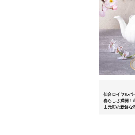
仙台ロイヤルパ
春らしさ満開！
山元町の新鮮な