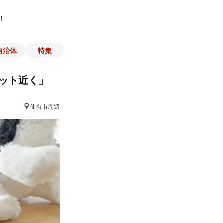
！
自治体
特集
レット近く」
仙台市周辺