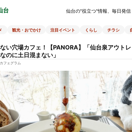
仙台
仙台の"役立つ"情報、毎日発信
メ
観光・おでかけ
注目イベント
くらし
チラシ
ない穴場カフェ！【PANORA】「仙台泉アウト
なのに土日混まない」
カフェグラム