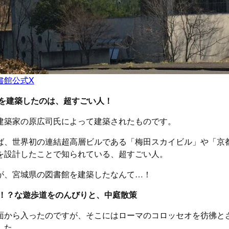
書館公式X
を建築したのは、超すごい人！
建築家の原広司氏によって建築されたものです。
ば、世界初の連結超高層ビルである「梅田スカイビル」や「京
を設計したことで知られている、超すごい人。
が、宮城県の図書館を建築したなんて…！
！？な遊歩道をのんびりと、中庭散策
面から入ったのですが、そこにはローマのコロッセオを彷彿と
した。