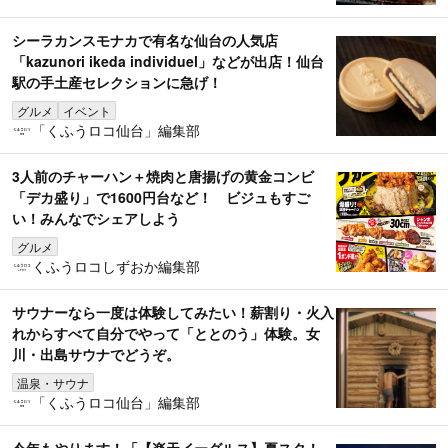
シーラカンスモナカで有名な仙台の人気店
「kazunori ikeda individuel」などが出店！仙台
駅の手土産セレクションに急げ！
グルメ
イベント
「くふうロコ仙台」編集部
3人前のチャーハン＋焼肉と唐揚げの黄金コンビ
「デカ盛り」で1600円台など！ ビジュもすご
い！みんなでシェアしよう
グルメ
くふうロコしずおか編集部
サウナーなら一度は体験してみたい！薪割り・火入
れからすべて自分でやって「ととのう」体験。女
川・出島サウナでどうぞ。
温泉・サウナ
「くふうロコ仙台」編集部