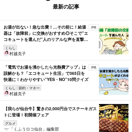
最新の記事
お湯が出ない！急な出費！…その前に！給湯
PR
器は「故障前」に交換がおすすめ◎そこで”エ
コキュートを選んだ”人のリアルな声を直撃取
材！
くらし
村越克子
「電気でお湯を沸かしたら光熱費アップ」は
PR
誤解かも？「エコキュート生活」で365日を
快適に！わかりやすい”YES・NO”10問クイズ
くらし
節約・マネー
村越克子
【我らが仙台牛】驚きの2,000円台でステーキガス
トに登場！初開催フェア
グルメ
「くふうロコ仙台」編集部