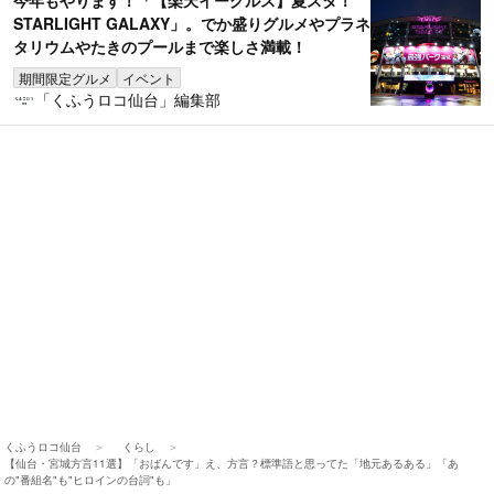
今年もやります！「【楽天イーグルス】夏スタ！
STARLIGHT GALAXY」。でか盛りグルメやプラネ
タリウムやたきのプールまで楽しさ満載！
期間限定グルメ
イベント
「くふうロコ仙台」編集部
くふうロコ仙台
くらし
【仙台・宮城方言11選】「おばんです」え、方言？標準語と思ってた「地元あるある」「あ
の"番組名"も"ヒロインの台詞"も」