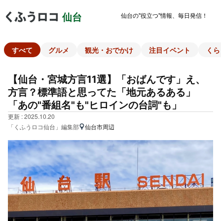
仙台の"役立つ"情報、毎日発信！
仙台
すべて
グルメ
観光・おでかけ
注目イベント
くら
【仙台・宮城方言11選】「おばんです」え、
方言？標準語と思ってた「地元あるある」
「あの"番組名"も"ヒロインの台詞"も」
更新 : 2025.10.20
「くふうロコ仙台」編集部
仙台市周辺