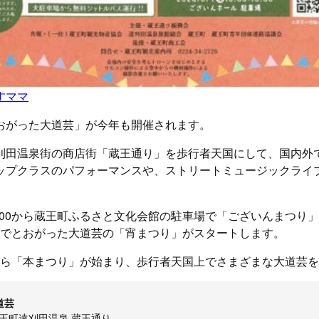
すママ
おがった大道芸」が今年も開催されます。
刈田温泉街の商店街「蔵王通り」を歩行者天国にして、国内外
ップクラスのパフォーマンスや、ストリートミュージックライ
3:00から蔵王町ふるさと文化会館の駐車場で「ございんまつり
泉街でとおがった大道芸の「宵まつり」がスタートします。
30から「本まつり」が始まり、歩行者天国上でさまざまな大道芸
道芸
王町遠刈田温泉 蔵王通り