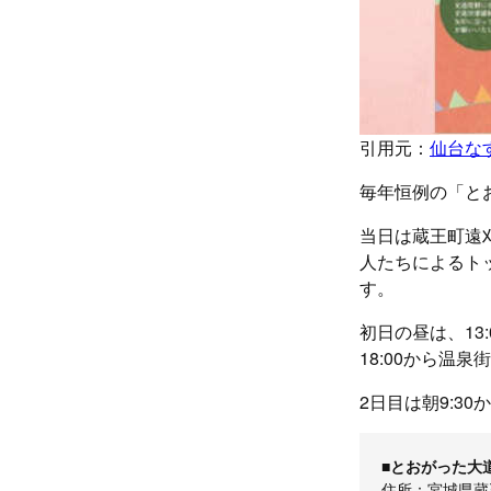
引用元：
仙台な
毎年恒例の「と
当日は蔵王町遠
人たちによるト
す。
初日の昼は、1
18:00から温
2日目は朝9:
■とおがった大
住所：宮城県蔵