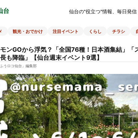
仙台
仙台の"役立つ"情報、毎日発信
メ
観光・おでかけ
注目イベント
くらし
チラシ
モンGOから浮気？「全国76種！日本酒集結」「
長も降臨」【仙台週末イベント9選】
ふうロコ仙台」編集部