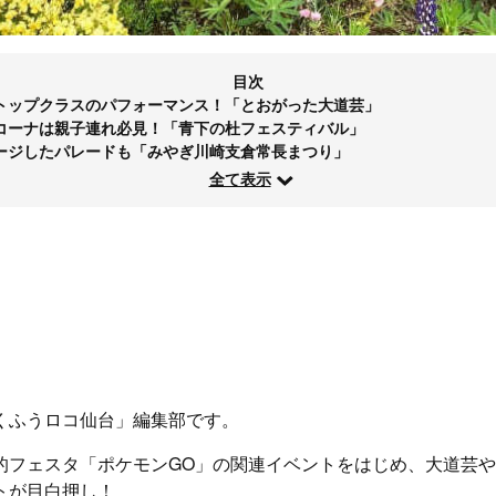
目次
トップクラスのパフォーマンス！「とおがった大道芸」
コーナは親子連れ必見！「青下の杜フェスティバル」
ージしたパレードも「みやぎ川崎支倉常長まつり」
全て表示
くふうロコ仙台」編集部です。
的フェスタ「ポケモンGO」の関連イベントをはじめ、大道芸
トが目白押し！