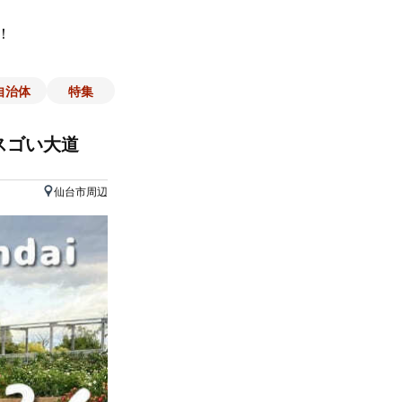
！
自治体
特集
スゴい大道
仙台市周辺