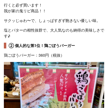
行くと必ず買います！
我が家の鬼リピ商品！！
サクッじゅわ〜で、しょっぱすぎず飽きない優しい味。
塩とバターの相性抜群で、大人気なのも納得の美味しさで
す♪
② 個人的な第1位！鶏ごぼうバーガー
鶏ごぼうバーガー：360円（税抜）