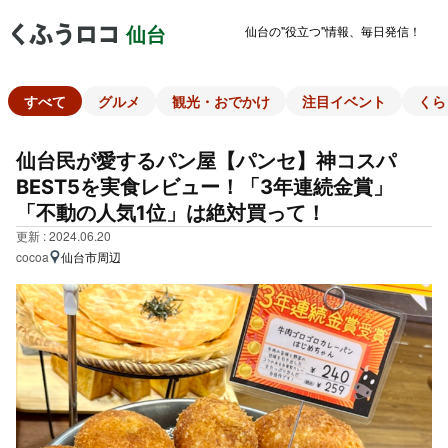
仙台の"役立つ"情報、毎日発信！
仙台
すべて
グルメ
観光・おでかけ
注目イベント
くら
仙台民が愛するパン屋【パンセ】神コスパ
BEST5を実食レビュー！「3年連続金賞」
「不動の人気1位」は絶対買って！
更新 : 2024.06.20
cocoa
仙台市周辺