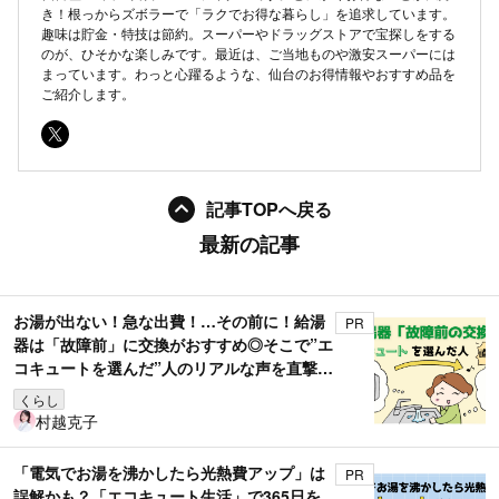
き！根っからズボラーで「ラクでお得な暮らし」を追求しています。
趣味は貯金・特技は節約。スーパーやドラッグストアで宝探しをする
のが、ひそかな楽しみです。最近は、ご当地ものや激安スーパーには
まっています。わっと心躍るような、仙台のお得情報やおすすめ品を
ご紹介します。
記事TOPへ戻る
最新の記事
お湯が出ない！急な出費！…その前に！給湯
PR
器は「故障前」に交換がおすすめ◎そこで”エ
コキュートを選んだ”人のリアルな声を直撃取
材！
くらし
村越克子
「電気でお湯を沸かしたら光熱費アップ」は
PR
誤解かも？「エコキュート生活」で365日を