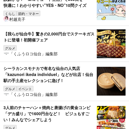
快適に！わかりやすい”YES・NO”10問クイズ
くらし
節約・マネー
村越克子
【我らが仙台牛】驚きの2,000円台でステーキガス
トに登場！初開催フェア
グルメ
「くふうロコ仙台」編集部
シーラカンスモナカで有名な仙台の人気店
「kazunori ikeda individuel」などが出店！仙台
駅の手土産セレクションに急げ！
グルメ
イベント
「くふうロコ仙台」編集部
3人前のチャーハン＋焼肉と唐揚げの黄金コンビ
「デカ盛り」で1600円台など！ ビジュもすご
い！みんなでシェアしよう
グルメ