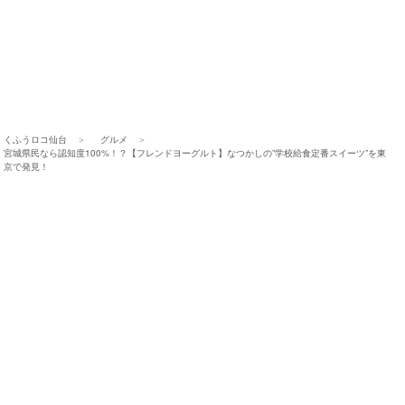
くふうロコ仙台
グルメ
宮城県民なら認知度100%！？【フレンドヨーグルト】なつかしの”学校給食定番スイーツ”を東
京で発見！