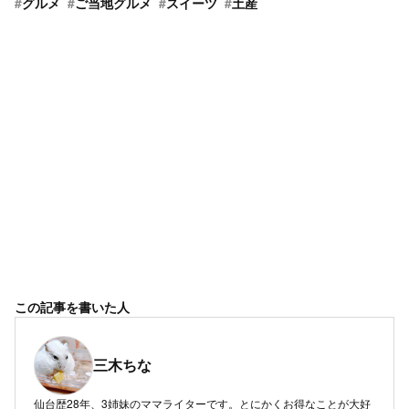
#
グルメ
#
ご当地グルメ
#
スイーツ
#
土産
この記事を書いた人
三木ちな
仙台歴28年、3姉妹のママライターです。とにかくお得なことが大好