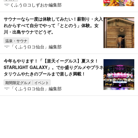
くふうロコしずおか編集部
サウナーなら一度は体験してみたい！薪割り・火入
れからすべて自分でやって「ととのう」体験。女
川・出島サウナでどうぞ。
温泉・サウナ
「くふうロコ仙台」編集部
今年もやります！「【楽天イーグルス】夏スタ！
STARLIGHT GALAXY」。でか盛りグルメやプラネ
タリウムやたきのプールまで楽しさ満載！
期間限定グルメ
イベント
「くふうロコ仙台」編集部