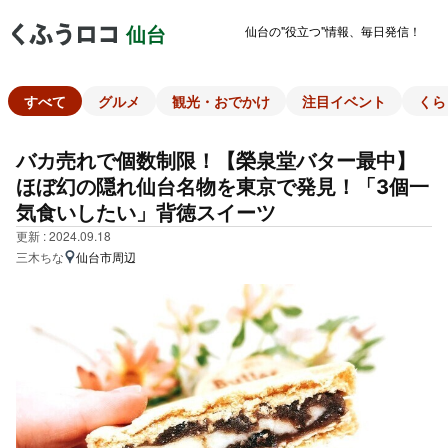
仙台の"役立つ"情報、毎日発信！
仙台
すべて
グルメ
観光・おでかけ
注目イベント
くら
バカ売れで個数制限！【榮泉堂バター最中】
ほぼ幻の隠れ仙台名物を東京で発見！「3個一
気食いしたい」背徳スイーツ
更新 : 2024.09.18
三木ちな
仙台市周辺