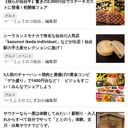
【我らが仙台牛】驚きの2,000円台でステーキガス
トに登場！初開催フェア
グルメ
「くふうロコ仙台」編集部
シーラカンスモナカで有名な仙台の人気店
「kazunori ikeda individuel」などが出店！仙台
駅の手土産セレクションに急げ！
グルメ
イベント
「くふうロコ仙台」編集部
3人前のチャーハン＋焼肉と唐揚げの黄金コンビ
「デカ盛り」で1600円台など！ ビジュもすご
い！みんなでシェアしよう
グルメ
くふうロコしずおか編集部
サウナーなら一度は体験してみたい！薪割り・火入
れからすべて自分でやって「ととのう」体験。女
川・出島サウナでどうぞ。