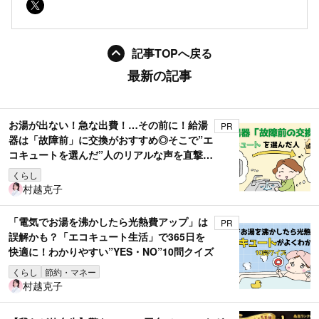
記事TOPへ戻る
最新の記事
お湯が出ない！急な出費！…その前に！給湯
PR
器は「故障前」に交換がおすすめ◎そこで”エ
コキュートを選んだ”人のリアルな声を直撃取
材！
くらし
村越克子
「電気でお湯を沸かしたら光熱費アップ」は
PR
誤解かも？「エコキュート生活」で365日を
快適に！わかりやすい”YES・NO”10問クイズ
くらし
節約・マネー
村越克子