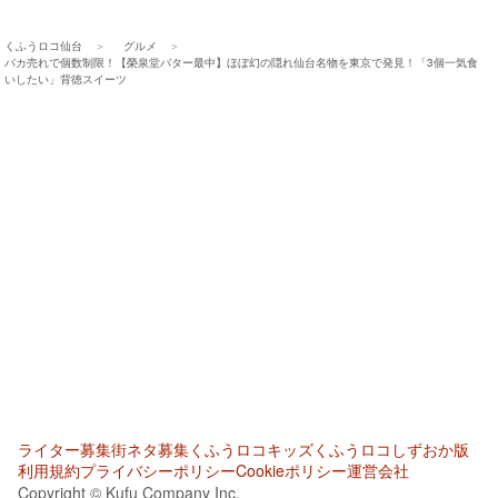
くふうロコ仙台
グルメ
バカ売れで個数制限！【榮泉堂バター最中】ほぼ幻の隠れ仙台名物を東京で発見！「3個一気食
いしたい」背徳スイーツ
ライター募集
街ネタ募集
くふうロコキッズ
くふうロコしずおか版
利用規約
プライバシーポリシー
Cookieポリシー
運営会社
Copyright © Kufu Company Inc.