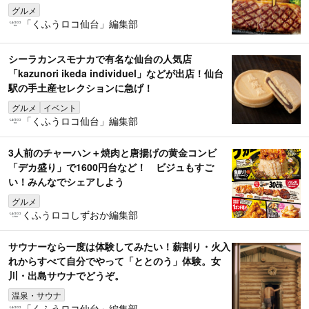
グルメ
「くふうロコ仙台」編集部
シーラカンスモナカで有名な仙台の人気店
「kazunori ikeda individuel」などが出店！仙台
駅の手土産セレクションに急げ！
グルメ
イベント
「くふうロコ仙台」編集部
3人前のチャーハン＋焼肉と唐揚げの黄金コンビ
「デカ盛り」で1600円台など！ ビジュもすご
い！みんなでシェアしよう
グルメ
くふうロコしずおか編集部
サウナーなら一度は体験してみたい！薪割り・火入
れからすべて自分でやって「ととのう」体験。女
川・出島サウナでどうぞ。
温泉・サウナ
「くふうロコ仙台」編集部