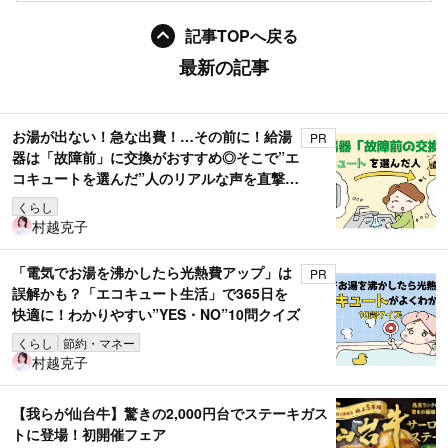
記事TOPへ戻る
最新の記事
お湯が出ない！急な出費！…その前に！給湯
PR
器は「故障前」に交換がおすすめ◎そこで”エ
コキュートを選んだ”人のリアルな声を直撃取
材！
くらし
村越克子
「電気でお湯を沸かしたら光熱費アップ」は
PR
誤解かも？「エコキュート生活」で365日を
快適に！わかりやすい”YES・NO”10問クイズ
くらし
節約・マネー
村越克子
【我らが仙台牛】驚きの2,000円台でステーキガス
トに登場！初開催フェア