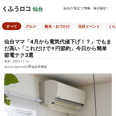
仙台の"役立つ"情報、毎日発信！
仙台
すべて
グルメ
観光・おでかけ
注目イベント
くら
仙台ママ「4月から電気代値下げ！？」でもま
だ高い「これだけで⚪︎円節約」今日から簡単
節電テク3選
更新 : 2024.11.10
あゆみ/ayuccchiii
仙台市周辺